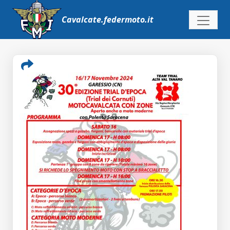
Skip
to
Cavalcate.federmoto.it
content