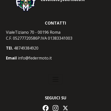
CONTATTI
VialeTiziano 70 - 00196 Roma
C.F. 05277720586P.IVA 01383341003
TEl.
48749384920
Email
info@federmoto.it
SEGUICI SU
Facebook
Instagram
X