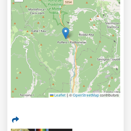
©
contributors
Leaflet
|
OpenStreetMap