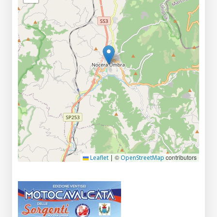
©
contributors
Leaflet
|
OpenStreetMap